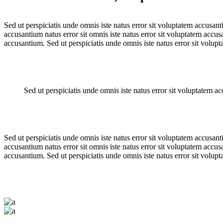
Sed ut perspiciatis unde omnis iste natus error sit voluptatem accusant
accusantium natus error sit omnis iste natus error sit voluptatem accus
accusantium. Sed ut perspiciatis unde omnis iste natus error sit volupt
Sed ut perspiciatis unde omnis iste natus error sit voluptatem a
Sed ut perspiciatis unde omnis iste natus error sit voluptatem accusant
accusantium natus error sit omnis iste natus error sit voluptatem accus
accusantium. Sed ut perspiciatis unde omnis iste natus error sit volupt