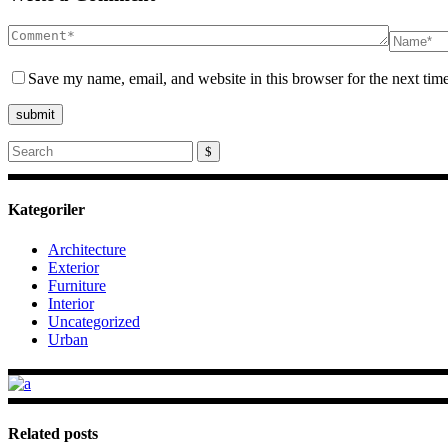
Save my name, email, and website in this browser for the next tim
submit
Search
for:
Kategoriler
Architecture
Exterior
Furniture
Interior
Uncategorized
Urban
Related posts