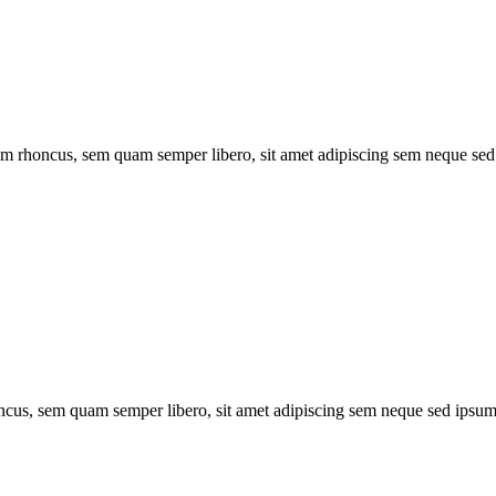
 rhoncus, sem quam semper libero, sit amet adipiscing sem neque sed ip
us, sem quam semper libero, sit amet adipiscing sem neque sed ipsum. C