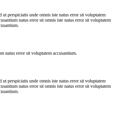
 ut perspiciatis unde omnis iste natus error sit voluptatem
usantium natus error sit omnis iste natus error sit voluptatem
ccusantium.
ium natus error sit voluptatem accusantium.
 ut perspiciatis unde omnis iste natus error sit voluptatem
usantium natus error sit omnis iste natus error sit voluptatem
ccusantium.