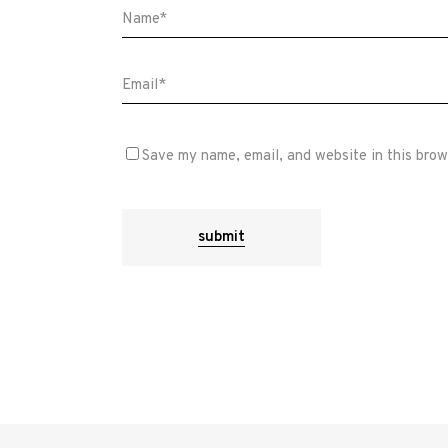
Save my name, email, and website in this brow
submit