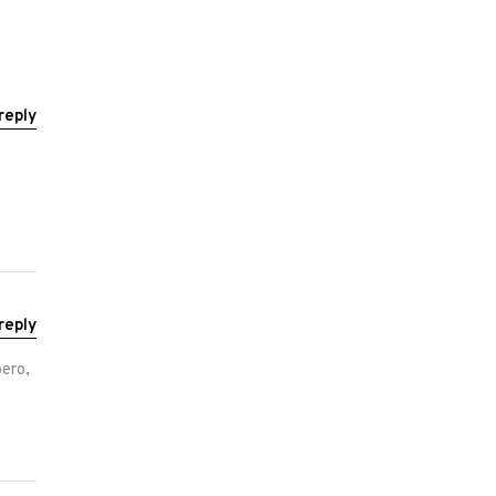
reply
reply
ero,