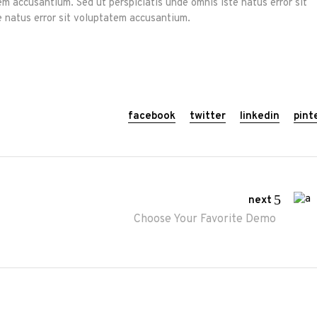
tem accusantium. Sed ut perspiciatis unde omnis iste natus error sit
e natus error sit voluptatem accusantium.
facebook
twitter
linkedin
pint
next
Choose Your Favorite Demo