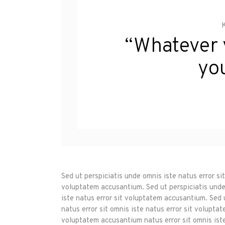
“Whatever y
you
Sed ut perspiciatis unde omnis iste natus error si
voluptatem accusantium. Sed ut perspiciatis unde
iste natus error sit voluptatem accusantium. Sed 
natus error sit omnis iste natus error sit volupta
voluptatem accusantium natus error sit omnis ist