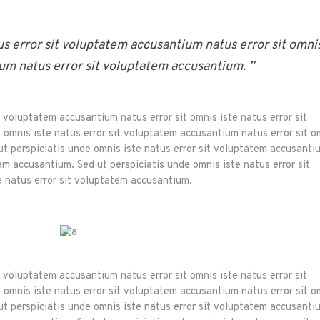
us error sit voluptatem accusantium natus error sit omni
ium natus error sit voluptatem accusantium.
t voluptatem accusantium natus error sit omnis iste natus error sit
 omnis iste natus error sit voluptatem accusantium natus error sit o
ut perspiciatis unde omnis iste natus error sit voluptatem accusanti
tem accusantium. Sed ut perspiciatis unde omnis iste natus error sit
e natus error sit voluptatem accusantium.
t voluptatem accusantium natus error sit omnis iste natus error sit
 omnis iste natus error sit voluptatem accusantium natus error sit o
ut perspiciatis unde omnis iste natus error sit voluptatem accusanti