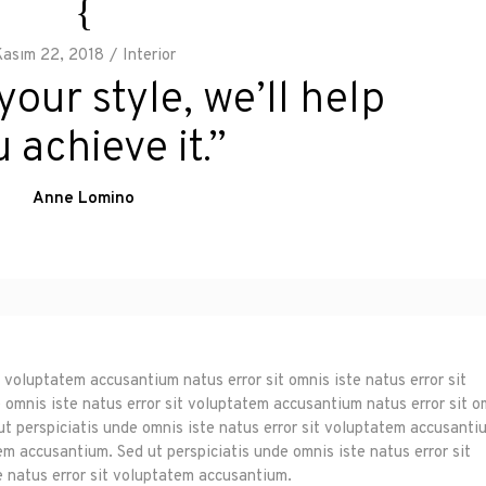
Kasım 22, 2018
Interior
our style, we’ll help
 achieve it.”
Anne Lomino
t voluptatem accusantium natus error sit omnis iste natus error sit
 omnis iste natus error sit voluptatem accusantium natus error sit o
ut perspiciatis unde omnis iste natus error sit voluptatem accusanti
tem accusantium. Sed ut perspiciatis unde omnis iste natus error sit
e natus error sit voluptatem accusantium.