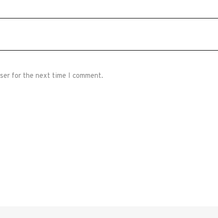
ser for the next time I comment.