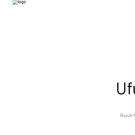
Uf
Büyük b