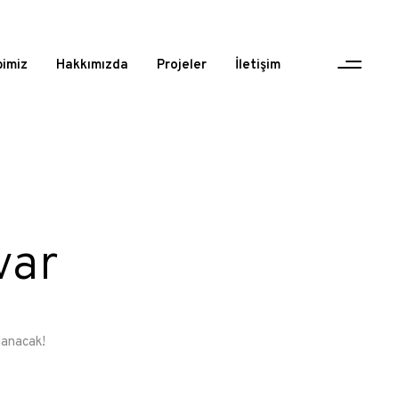
bimiz
Hakkımızda
Projeler
İletişim
var
lanacak!